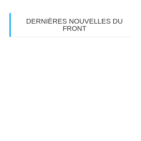
des
articles
DERNIÈRES NOUVELLES DU
FRONT
Les Gueux en tournée d’été dans le Sud-Ouest
TOM: « aux âmes bien nées… »
Meyreuil en scène: un dimanche réussi
Meyreuil en scène, jour 2
Meyreuil en scène 2026 J-4