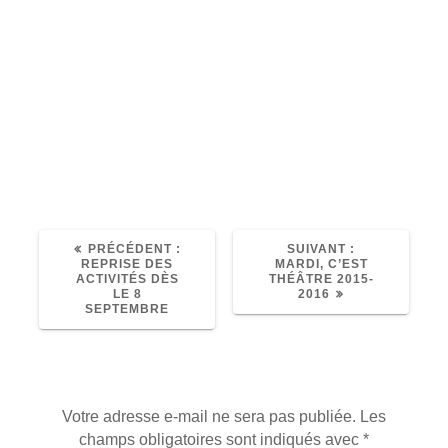
Tout est dit et bon vent aux deux
associations qui, nous l’espérons,
continueront une longue et fructueuse
collaboration, fût-ce au sein de deux
structures différentes.
Le Souffleur
ARTICLE
ARTICLE
PRÉCÉDENT :
SUIVANT :
PRÉCÉDENT
SUIVANT
REPRISE DES
MARDI, C’EST
:
:
ACTIVITÉS DÈS
THÉÂTRE 2015-
LE 8
2016
SEPTEMBRE
Laisser un commentaire
Votre adresse e-mail ne sera pas publiée.
Les
champs obligatoires sont indiqués avec
*