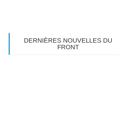
données de vos commentaires sont traitées
.
DERNIÈRES NOUVELLES DU
FRONT
Les Gueux en tournée d’été dans le Sud-Ouest
TOM: « aux âmes bien nées… »
Meyreuil en scène: un dimanche réussi
Meyreuil en scène, jour 2
Meyreuil en scène 2026 J-4