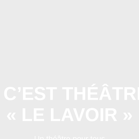
ACCUEIL
AGENDA GÉNÉ
, C’EST THÉÂTR
« LE LAVOIR »
Un théâtre pour tous