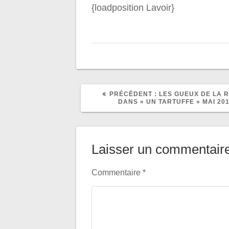
{loadposition Lavoir}
ARTICLE
PRÉCÉDENT :
LES GUEUX DE LA 
PRÉCÉDENT
DANS « UN TARTUFFE » MAI 20
:
Laisser un commentair
Commentaire
*