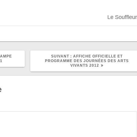
Le Souffleur
ARTICLE
RAMPE
SUIVANT :
AFFICHE OFFICIELLE ET
SUIVANT
11
PROGRAMME DES JOURNÉES DES ARTS
:
VIVANTS 2012
e