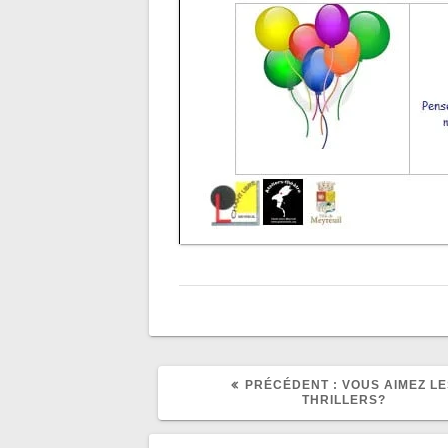
ARTICLE
PRÉCÉDENT :
VOUS AIMEZ LE
PRÉCÉDENT
THRILLERS?
: