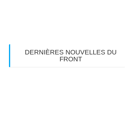
indésirables.
En savoir plus sur la façon dont les
données de vos commentaires sont traitées
.
DERNIÈRES NOUVELLES DU
FRONT
Les Gueux en tournée d’été dans le Sud-Ouest
TOM: « aux âmes bien nées… »
Meyreuil en scène: un dimanche réussi
Meyreuil en scène, jour 2
Meyreuil en scène 2026 J-4