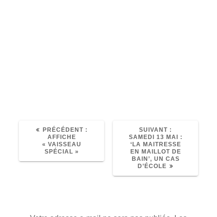
ARTICLE
ARTICLE
PRÉCÉDENT :
SUIVANT :
PRÉCÉDENT
SUIVANT
AFFICHE
SAMEDI 13 MAI :
:
:
« VAISSEAU
‘LA MAITRESSE
SPÉCIAL »
EN MAILLOT DE
BAIN’, UN CAS
D’ÉCOLE
Laisser un commentaire