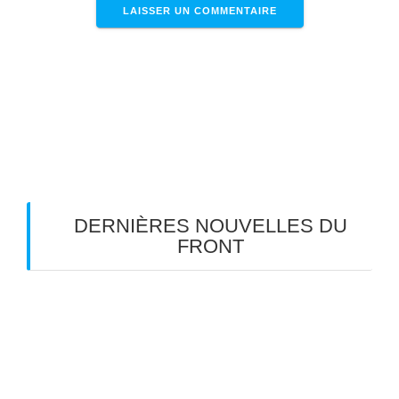
Ce site utilise Akismet pour réduire les
indésirables.
En savoir plus sur la façon dont les
données de vos commentaires sont traitées
.
DERNIÈRES NOUVELLES DU
FRONT
Tournée mondiale des Gueux dans le Sud-Ouest
Les Gueux en tournée d’été dans le Sud-Ouest
TOM: « aux âmes bien nées… »
Meyreuil en scène: un dimanche réussi