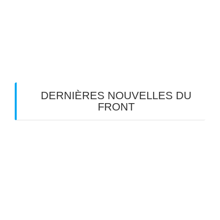
Ce site utilise Akismet pour réduire les
indésirables.
En savoir plus sur la façon dont les
données de vos commentaires sont traitées
.
DERNIÈRES NOUVELLES DU
FRONT
Les Gueux en tournée d’été dans le Sud-Ouest
TOM: « aux âmes bien nées… »
Meyreuil en scène: un dimanche réussi
Meyreuil en scène, jour 2
Meyreuil en scène 2026 J-4